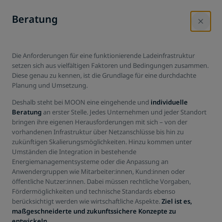
Beratung
Die Anforderungen für eine funktionierende Ladeinfrastruktur
Projektabwicklung
setzen sich aus vielfältigen Faktoren und Bedingungen zusammen.
Diese genau zu kennen, ist die Grundlage für eine durchdachte
Unsere Aufgabe ist es, unseren Kund:innen nicht nur
Planung und Umsetzung.
Ladestationen, sondern eine ganzheitlich durchdachte Lösung
Deshalb steht bei MOON eine eingehende und
individuelle
anzubieten und die komplette Abwicklung als Partner zu begleiten.
Beratung
an erster Stelle. Jedes Unternehmen und jeder Standort
Kostenlose Beratung anfragen
bringen ihre eigenen Herausforderungen mit sich – von der
vorhandenen Infrastruktur über Netzanschlüsse bis hin zu
zukünftigen Skalierungsmöglichkeiten. Hinzu kommen unter
Umständen die Integration in bestehende
Energiemanagementsysteme oder die Anpassung an
Anwendergruppen wie Mitarbeiter:innen, Kund:innen oder
öffentliche Nutzer:innen. Dabei müssen rechtliche Vorgaben,
Fördermöglichkeiten und technische Standards ebenso
berücksichtigt werden wie wirtschaftliche Aspekte.
Ziel ist es,
maßgeschneiderte und zukunftssichere Konzepte zu
entwickeln.