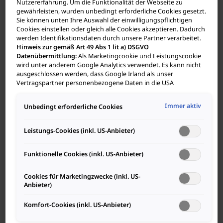
unser Metier, Autofahrer:innen unsere
Nutzererfahrung. Um die Funktionalität der Webseite zu
Auftraggeber:innen.
gewährleisten, wurden unbedingt erforderliche Cookies gesetzt.
Sie können unten Ihre Auswahl der einwilligungspflichtigen
Flexibilität
Cookies einstellen oder gleich alle Cookies akzeptieren. Dadurch
werden Identifikationsdaten durch unsere Partner verarbeitet.
Unser breites Produktportfolio ermöglicht eine flexible
Hinweis zur gemäß Art 49 Abs 1 lit a) DSGVO
Datenübermittlung:
Als Marketingcookie und Leistungscookie
Planung und Anpassung an die jeweiligen
wird unter anderem Google Analytics verwendet. Es kann nicht
Anforderungen.
ausgeschlossen werden, dass Google Irland als unser
Vertragspartner personenbezogene Daten in die USA
Individualität
(insbesondere dort an die Google LLC) weitergibt. In den USA
besteht kein der Europäischen Union der Sache nach
Wir schauen genau auf die Ausgangslage und planen
Immer aktiv
Unbedingt erforderliche Cookies
gleichwertiges Datenschutzniveau und es fehlt an einem
jedes Projekt individuell, immer nach Maß und nicht von
Angemessenheitsbeschluss der Europäischen Kommission.
der Stange.
Hieraus können sich für Sie Risiken ergeben, weil Sie Ihre Rechte
Leistungs-Cookies (inkl. US-Anbieter)
als Betroffener in den USA nicht wirksam durchsetzen können,
Internationalität
in den USA keine Datenschutzgrundsätze bestehen, und weil
Funktionelle Cookies (inkl. US-Anbieter)
nicht ausgeschlossen werden kann, dass aufgrund aktueller
Wir sind international tätig und kennen uns mit den
Gesetze US-Sicherheitsbehörden einen Zugriff auf Daten
jeweiligen länderspezifischen Anforderungen aus.
erlangen können, wobei Eingriffe in Ihre persönlichen Rechte
Cookies für Marketingzwecke (inkl. US-
und Freiheiten nicht auf das absolut Notwendige beschränkt
Anbieter)
sind.
Sollten Sie das Setzen von Cookies für Marketingzwecke
oder Leistungscookies auch für US-Dienstleister erlauben,
Komfort-Cookies (inkl. US-Anbieter)
dann stimmen Sie damit auch gemäß Art 49 Abs 1 lit a) DSGVO
der Übermittlung der in den entsprechenden Cookies