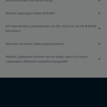
Wie funktioniert die Abrechnung?
Welche Leistungen bietet B-MoRe?
Ich habe bereits Ladestationen vor Ort. Kann ich sie mit B-MoRe
betreiben?
Wie kann ich einen Ladevorgang starten?
Welche Ladekarten können bei mir laden, wenn ich meine
Ladestation öffentlich aufstelle (charge4all)?
Ich möchte B-MoRe nutzen.
Was sind die nächsten