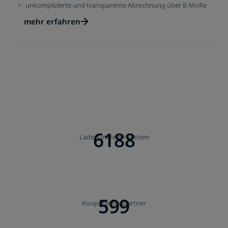
unkomplizierte und transparente Abrechnung über B-MoRe
mehr erfahren
6189
Ladepunkte im System
600
Kooperationspartner