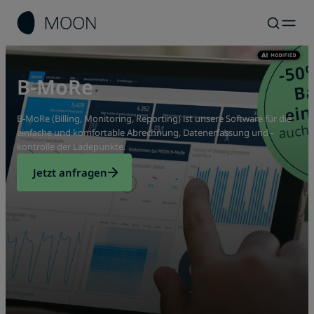
B-MoRe
B-MoRe (Billing, Monitoring, Reporting) ist unsere Software für die
einfache und komfortable Abrechnung, Datenerfassung und -
kontrolle der Ladepunkte.
Jetzt anfragen