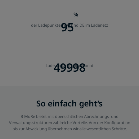
%
95
der Ladepunkte in AT und DE im Ladenetz
50000
Ladevorgänge pro Monat
So einfach geht‘s
B-MoRe bietet mit übersichtlichen Abrechnungs- und
Verwaltungsstrukturen zahlreiche Vorteile. Von der Konfiguration
bis zur Abwicklung übernehmen wir alle wesentlichen Schritte.