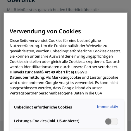
Mit B-MoRe ist es ganz leicht, den Überblick über alle
Ladestationen, Ladevorgänge und Benutzer:innen zu behalten.
Verwendung von Cookies
Ladekarten
Diese Seite verwendet Cookies für eine bestmögliche
Nutzererfahrung. Um die Funktionalität der Webseite zu
Personalisierte Ladekarten sorgen für einfache Datenverwaltung,
gewährleisten, wurden unbedingt erforderliche Cookies gesetzt.
Verrechnung und Kostenstellenzuweisung.
Sie können unten Ihre Auswahl der einwilligungspflichtigen
Cookies einstellen oder gleich alle Cookies akzeptieren. Dadurch
werden Identifikationsdaten durch unsere Partner verarbeitet.
Hinweis zur gemäß Art 49 Abs 1 lit a) DSGVO
Datenübermittlung:
Als Marketingcookie und Leistungscookie
Optionen
wird unter anderem Google Analytics verwendet. Es kann nicht
ausgeschlossen werden, dass Google Irland als unser
B-MoRe hat für jeden Bedarf die passende Betreibungsoption, für
Vertragspartner personenbezogene Daten in die USA
die Firmenflotte, für unterwegs, für zu Hause oder öffentliches
(insbesondere dort an die Google LLC) weitergibt. In den USA
Laden.
besteht kein der Europäischen Union der Sache nach
Immer aktiv
Unbedingt erforderliche Cookies
gleichwertiges Datenschutzniveau und es fehlt an einem
Angemessenheitsbeschluss der Europäischen Kommission.
Hieraus können sich für Sie Risiken ergeben, weil Sie Ihre Rechte
Leistungs-Cookies (inkl. US-Anbieter)
als Betroffener in den USA nicht wirksam durchsetzen können,
in den USA keine Datenschutzgrundsätze bestehen, und weil