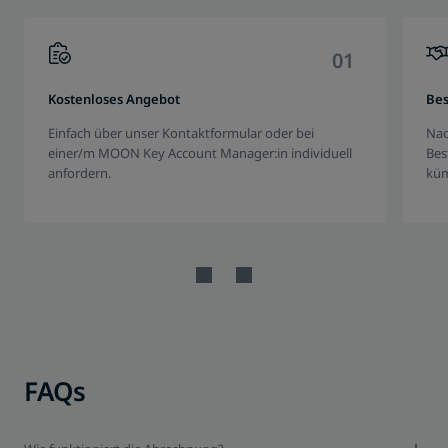
0
1
Kostenloses Angebot
Bes
Einfach über unser Kontaktformular oder bei
Nac
einer/m MOON Key Account Manager:in individuell
Bes
anfordern.
küm
FAQs