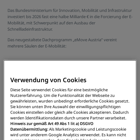
Das Bundesministerium für Innovation, Mobilität und Infrastruktur
investiert bis 2026 fast eine halbe Milliarde € in die Forcierung der E-
Mobilität, mit Schwerpunkt auf den Ausbau der
Schnellladeinfrastruktur.
Das neugestaltete Dachprogramm „eMove Austria“ vereint
mehrere Säulen der E-Mobilität:
eCharge
alle Maßnahmen zum Ausbau der öffentlichen
Verwendung von Cookies
Ladeinfrastruktur
Diese Seite verwendet Cookies für eine bestmögliche
Nutzererfahrung. Um die Funktionalität der Webseite zu
gewährleisten, wurden unbedingt erforderliche Cookies gesetzt.
eBus
Sie können unten Ihre Auswahl der einwilligungspflichtigen
Cookies einstellen oder gleich alle Cookies akzeptieren. Dadurch
alle Maßnahmen zum Umstieg von konventionellen
werden Identifikationsdaten durch unsere Partner verarbeitet.
auf emissionsfreie Antriebe bei Bussen
Hinweis zur gemäß Art 49 Abs 1 lit a) DSGVO
Datenübermittlung:
Als Marketingcookie und Leistungscookie
wird unter anderem Google Analytics verwendet. Es kann nicht