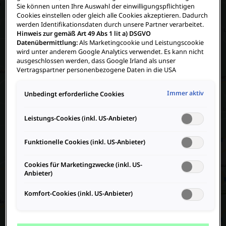
Sie können unten Ihre Auswahl der einwilligungspflichtigen
Cookies einstellen oder gleich alle Cookies akzeptieren. Dadurch
werden Identifikationsdaten durch unsere Partner verarbeitet.
Hinweis zur gemäß Art 49 Abs 1 lit a) DSGVO
Datenübermittlung:
Als Marketingcookie und Leistungscookie
wird unter anderem Google Analytics verwendet. Es kann nicht
ausgeschlossen werden, dass Google Irland als unser
Vertragspartner personenbezogene Daten in die USA
(insbesondere dort an die Google LLC) weitergibt. In den USA
besteht kein der Europäischen Union der Sache nach
Immer aktiv
Unbedingt erforderliche Cookies
gleichwertiges Datenschutzniveau und es fehlt an einem
Angemessenheitsbeschluss der Europäischen Kommission.
Hieraus können sich für Sie Risiken ergeben, weil Sie Ihre Rechte
Leistungs-Cookies (inkl. US-Anbieter)
als Betroffener in den USA nicht wirksam durchsetzen können,
in den USA keine Datenschutzgrundsätze bestehen, und weil
Funktionelle Cookies (inkl. US-Anbieter)
nicht ausgeschlossen werden kann, dass aufgrund aktueller
Gesetze US-Sicherheitsbehörden einen Zugriff auf Daten
erlangen können, wobei Eingriffe in Ihre persönlichen Rechte
Cookies für Marketingzwecke (inkl. US-
und Freiheiten nicht auf das absolut Notwendige beschränkt
Anbieter)
sind.
Sollten Sie das Setzen von Cookies für Marketingzwecke
oder Leistungscookies auch für US-Dienstleister erlauben,
Komfort-Cookies (inkl. US-Anbieter)
dann stimmen Sie damit auch gemäß Art 49 Abs 1 lit a) DSGVO
der Übermittlung der in den entsprechenden Cookies
enthaltenen personenbezogenen Daten zu. Details zu den
Cookies, die für Zwecke von Google Analytics gesetzt werden,