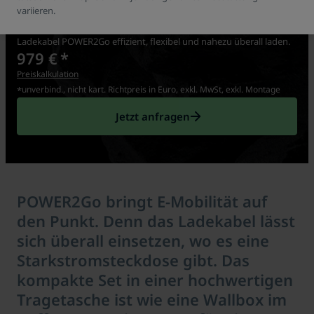
variieren.
Die konsequente Art, mobil zu laden: Mit dem transportablen
Ladekabel POWER2Go effizient, flexibel und nahezu überall laden.
979 €
*
Preiskalkulation
unverbind., nicht kart. Richtpreis in Euro, exkl. MwSt, exkl. Montage
*
Jetzt anfragen
POWER2Go bringt E-Mobilität auf
den Punkt. Denn das Ladekabel lässt
sich überall einsetzen, wo es eine
Starkstromsteckdose gibt. Das
kompakte Set in einer hochwertigen
Tragetasche ist wie eine Wallbox im