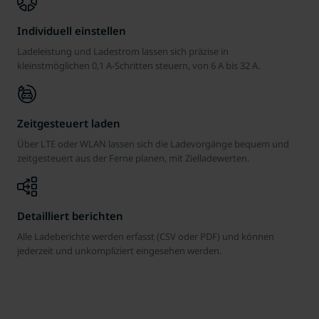
Individuell einstellen
Ladeleistung und Ladestrom lassen sich präzise in
kleinstmöglichen 0,1 A-Schritten steuern, von 6 A bis 32 A.
Zeitgesteuert laden
Über LTE oder WLAN lassen sich die Ladevorgänge bequem und
zeitgesteuert aus der Ferne planen, mit Zielladewerten.
Detailliert berichten
POWER für unterwegs
Alle Ladeberichte werden erfasst (CSV oder PDF) und können
Mobile Wallbox
jederzeit und unkompliziert eingesehen werden.
POWER2Go App
Strom tanken unterwegs. Jederzeit, leistungsstark und
Laden mit smarten Funktionen im kompakten Design –
kostengünstig.
Mit der kostenlosen App alle Ladevorgänge stets im
flexibel und ungebunden.
Überblick behalten.