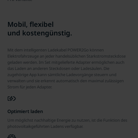
Energieverbrauch, Ladekosten, Reichweite u.a. an.
Mit integrierter elektronischer SIM-Karte bietet die Pro-Variante
eine mobile Internetverbindung und Steuerung aus der Ferne.
Mobil, flexibel
und kostengünstig.
Mit dem intelligenten Ladekabel POWER2Go können
Elektrofahrzeuge an jeder handelsüblichen Starkstromsteckdose
geladen werden. Im Set mitgelieferte Adapter ermöglichen auch
das Laden an anderen Steckdosen oder Ladesäulen. Die
zugehörige App kann sämtliche Ladevorgänge steuern und
verwalten und sie erkennt automatisch den maximal zulässigen
Strom für jeden Adapter.
Optimiert laden
Um möglichst nachhaltige Energie zu nutzen, ist die Funktion des
photovoltaikgeführten Ladens verfügbar.