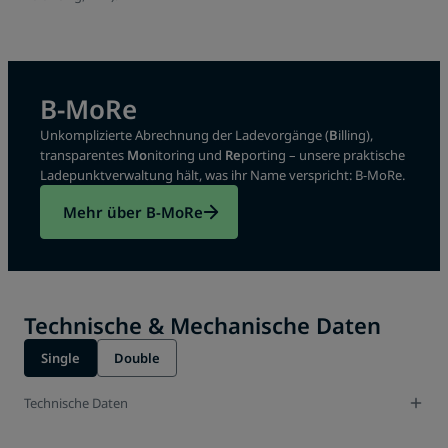
B-MoRe
Unkomplizierte Abrechnung der Ladevorgänge (
B
illing),
transparentes
Mo
nitoring und
Re
porting – unsere praktische
Ladepunktverwaltung hält, was ihr Name verspricht: B-MoRe.
Mehr über B-MoRe
Technische & Mechanische Daten
Single
Double
Technische Daten