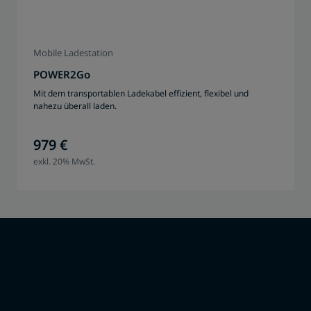
Mobile Ladestation
POWER2Go
Mit dem transportablen Ladekabel effizient, flexibel und
nahezu überall laden.
979 €
exkl. 20% MwSt.
Welche Ladelösung ist die
passende?