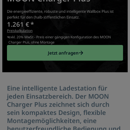
Die energieeffiziente, robuste und intelligente Wallbox Plus ist
perfekt für den (halb-)öffentlichen Einsatz.
1.261 €
*
Preiskalkulation
exkl. 20% MwSt - Preis einer gängigen Konfiguration des MOON
*
Charger Plus, ohne Montage
Jetzt anfragen
Eine intelligente Ladestation für
jeden Einsatzbereich. Der MOON
Charger Plus zeichnet sich durch
sein kompaktes Design, flexible
Montagemöglichkeiten, eine
benutzerfreundliche Bedienung und