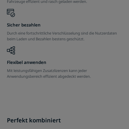
Fahrzeuge effizient und rasch geladen werden.
Sicher bezahlen
Durch eine fortschrittliche Verschlüsselung sind die Nutzerdaten
beim Laden und Bezahlen bestens geschützt.
Flexibel anwenden
Charger Plus
Mit leistungsfähigen Zusatzlizenzen kann jeder
100 % sicher
Anwendungsbereich effizient abgedeckt werden.
Einfaches Laden
Intelligente und effiziente Wallbox für (halb-)öffentliches
Transparente Datenverarbeitung und fortschrittliche
Laden im schlanken Design.
Die RFID-Freischaltung sorgt für einen unkomplizierten
Datenverschlüsselung für sicheres Laden und Bezahlen.
Ladevorgang.
Perfekt kombiniert