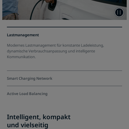
Lastmanagement
Modernes Lastmanagement für konstante Ladeleistung,
dynamische Verbrauchsanpassung und intelligente
Kommunikation.
Smart Charging Network
Die intelligente Lösung für die Verteilung von Ladeleistung auf
Active Load Balancing
vorhandene Ladestationen – bei begrenztem Anschluss.
Sorgt dank Anbindung an Energiemanagementsystem oder Smart
Meter für die dynamische Anpassung des Ladeverhaltens.
Intelligent, kompakt
und vielseitig