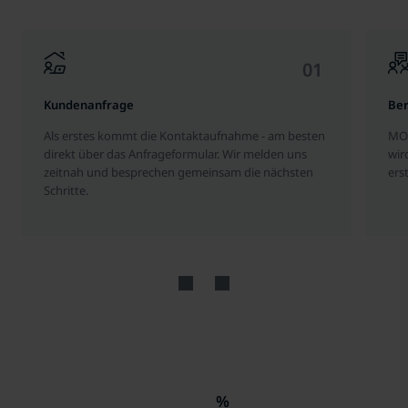
0
1
Kundenanfrage
Be
Als erstes kommt die Kontaktaufnahme - am besten
MOO
direkt über das Anfrageformular. Wir melden uns
wir
zeitnah und besprechen gemeinsam die nächsten
ers
Schritte.
%