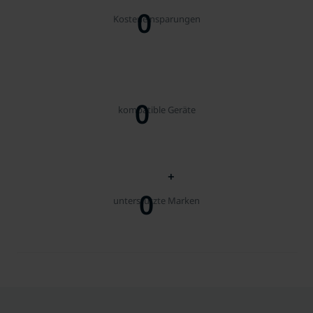
0
Kosteneinsparungen
0
kompatible Geräte
+
0
unterstützte Marken