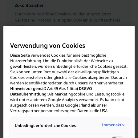
Zukunftssicher
Durch kontinuierliche Erweiterung der unterstützten
Geräte und Protokolle ist optiMOON ein zukunftssicheres
System.
Verwendung von Cookies
Diese Seite verwendet Cookies für eine bestmögliche
Nutzererfahrung. Um die Funktionalität der Webseite zu
Erhöhte Energieautarkie
gewährleisten, wurden unbedingt erforderliche Cookies gesetzt.
Sie können unten Ihre Auswahl der einwilligungspflichtigen
optiMOON maximiert Eigenverbrauch von selbst
Cookies einstellen oder gleich alle Cookies akzeptieren. Dadurch
erzeugtem Strom und macht unabhängiger von externen
werden Identifikationsdaten durch unsere Partner verarbeitet.
Energiequellen.
Hinweis zur gemäß Art 49 Abs 1 lit a) DSGVO
Datenübermittlung:
Als Marketingcookie und Leistungscookie
wird unter anderem Google Analytics verwendet. Es kann nicht
ausgeschlossen werden, dass Google Irland als unser
Vertragspartner personenbezogene Daten in die USA
(insbesondere dort an die Google LLC) weitergibt. In den USA
besteht kein der Europäischen Union der Sache nach
Einfache Installation
Immer aktiv
Unbedingt erforderliche Cookies
gleichwertiges Datenschutzniveau und es fehlt an einem
Einfache Einrichtung per App & Weboberfläche – dank
Angemessenheitsbeschluss der Europäischen Kommission.