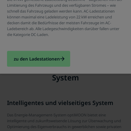
Limitierung des Fahrzeugs und des verfügbaren Stromes – wie
schnell das Fahrzeug geladen werden kann. AC-Ladestationen
können maximal eine Ladeleistung von 22 kW erreichen und
decken damit die Bedürfnisse der meisten Fahrzeuge im AC-
Ladebereich ab. Alle Ladegeschwindigkeiten darüber fallen unter
die Kategorie DC-Laden.
zu den Ladestationen
So funktioniert das EMS-
System
Intelligentes und vielseitiges System
Das Energie-Management-System optiMOON bietet eine
intelligente und zukunftsweisende Lösung zur Überwachung und
Optimierung des Eigenverbrauchs in gewerblichen sowie privaten