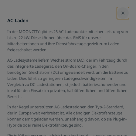
AC-Laden
In der MOONCITY gibt es 25 AC-Ladepunkte mit einer Leistung von
Energie-Management-
bis zu 22 kW. Diese können über das EMS für unsere
Mitarbeiter:innen und ihre Dienstfahrzeuge gezielt zum Laden
freigeschaltet werden.
AC-Ladesysteme liefern Wechselstrom (AC), der im Fahrzeug durch
Ein Energie-Management-System (EMS) ist der Schlüssel zur
das integrierte Ladegerät, den On-Board-Charger, in den
Optimierung des Energieverbrauchs. Das senkt Kosten und erfüllt
benötigten Gleichstrom (DC) umgewandelt wird, um die Batterie zu
Nachhaltigkeitskriterien.
laden. Dies führt zu geringeren Ladegeschwindigkeiten im
Vergleich zu DC-Ladestationen, ist jedoch batterieschonender und
Jetzt anfragen
ideal für den Einsatz im privaten, halböffentlichen und öffentlichen
Bereich.
In der Regel unterstützen AC-Ladestationen den Typ-2-Standard,
der in Europa weit verbreitet ist. Alle gängigen Elektrofahrzeuge
können damit geladen werden, unabhängig davon, ob sie Plug-in-
Hybride oder reine Elektrofahrzeuge sind.
Die in kW gemessene Ladeleistung bestimmt – abgesehen von der