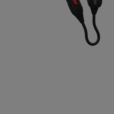
Kompaktes Komplettset
Das POWER2Go Ladekabel wird im Komplettset mi
den bewährten Steckeradaptern und Tragetasche