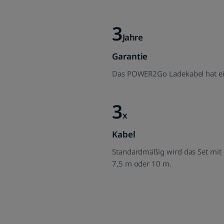
3
Jahre
Garantie
Das POWER2Go Ladekabel hat ein
3
x
Kabel
Standardmäßig wird das Set mit e
7,5 m oder 10 m.
Smartes Kabel, intelligente App
P
t
Die POWER2Go App zeigt übersichtlich Spannung,
M
Strom, Leistung, Energieverbrauch, Ladekosten,
P