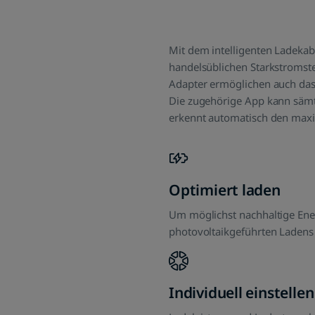
Reichweite u.a. an.
S
Mit dem intelligenten Ladeka
handelsüblichen Starkstromste
Adapter ermöglichen auch das
Die zugehörige App kann sämt
erkennt automatisch den maxim
Optimiert laden
Um möglichst nachhaltige Ener
photovoltaikgeführten Ladens 
Individuell einstellen
Ladeleistung und Ladestrom la
Schritten steuern, von 6 A bis 