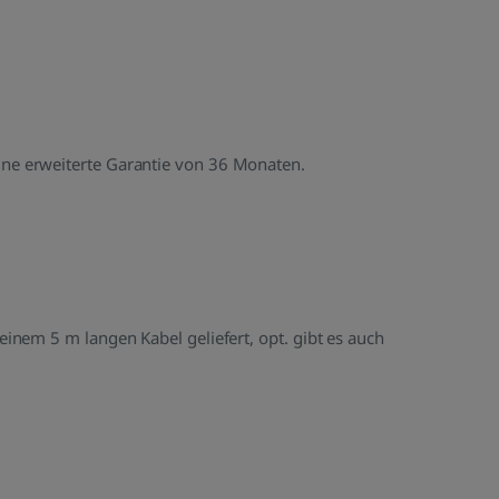
e erweiterte Garantie von 36 Monaten.
inem 5 m langen Kabel geliefert, opt. gibt es auch
ro-Variante
it integrierter elektronischer SIM-Karte bietet die
ro-Variante eine mobile Internetverbindung und