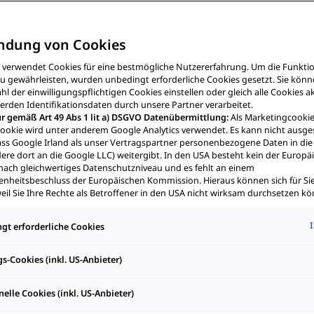
ndung von Cookies
e verwendet Cookies für eine bestmögliche Nutzererfahrung. Um die Funktio
u gewährleisten, wurden unbedingt erforderliche Cookies gesetzt. Sie kön
hl der einwilligungspflichtigen Cookies einstellen oder gleich alle Cookies a
rden Identifikationsdaten durch unsere Partner verarbeitet.
r gemäß Art 49 Abs 1 lit a) DSGVO Datenübermittlung:
Als Marketingcooki
em transportablen
ookie wird unter anderem Google Analytics verwendet. Es kann nicht ausge
ss Google Irland als unser Vertragspartner personenbezogene Daten in di
 nahezu überall laden.
ere dort an die Google LLC) weitergibt. In den USA besteht kein der Europ
nach gleichwertiges Datenschutzniveau und es fehlt an einem
heitsbeschluss der Europäischen Kommission. Hieraus können sich für Sie
eil Sie Ihre Rechte als Betroffener in den USA nicht wirksam durchsetzen kö
Datenschutzgrundsätze bestehen, und weil nicht ausgeschlossen werden k
ntage
ktueller Gesetze US-Sicherheitsbehörden einen Zugriff auf Daten erlangen
gt erforderliche Cookies
riffe in Ihre persönlichen Rechte und Freiheiten nicht auf das absolut Notw
 sind.
Sollten Sie das Setzen von Cookies für Marketingzwecke oder Leist
S-Dienstleister erlauben, dann stimmen Sie damit auch gemäß Art 49 Abs 1
s-Cookies (inkl. US-Anbieter)
ittlung der in den entsprechenden Cookies enthaltenen personenbezogen
 den Cookies, die für Zwecke von Google Analytics gesetzt werden, finden S
elle Cookies (inkl. US-Anbieter)
nstellungen am Ende der Webseite.
hnen frei, Ihre Einwilligung jederzeit zu geben, zu verweigern oder zurückzuz