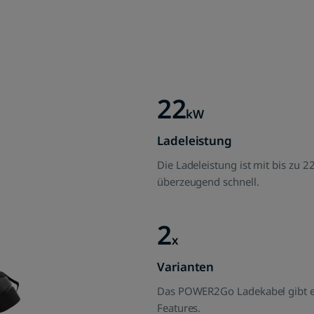
22
kW
Ladeleistung
Die Ladeleistung ist mit bis zu 
überzeugend schnell.
2
x
Varianten
Das POWER2Go Ladekabel gibt es 
Features.