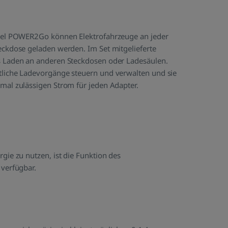
teuerung aus der Ferne.
bel POWER2Go können Elektrofahrzeuge an jeder
ckdose geladen werden. Im Set mitgelieferte
 Laden an anderen Steckdosen oder Ladesäulen.
liche Ladevorgänge steuern und verwalten und sie
al zulässigen Strom für jeden Adapter.
gie zu nutzen, ist die Funktion des
verfügbar.
ssen sich präzise in kleinstmöglichen 0,1 A-
32 A.