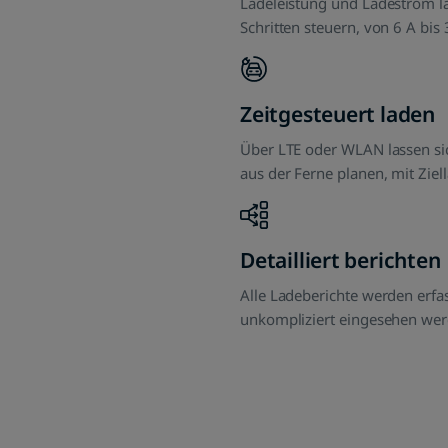
Zeitgesteuert laden
Über LTE oder WLAN lassen si
aus der Ferne planen, mit Ziel
Detailliert berichten
Alle Ladeberichte werden erfa
POWER2G
rwegs
unkompliziert eingesehen wer
Design – flexibel und
Mit der kostenlosen App 
stark und kostengünstig.
behalten.