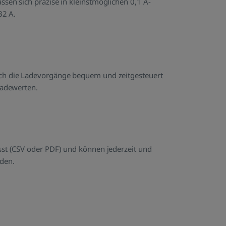
ch die Ladevorgänge bequem und zeitgesteuert
ladewerten.
sst (CSV oder PDF) und können jederzeit und
o App
den.
alle Ladevorgänge stets im Überblick