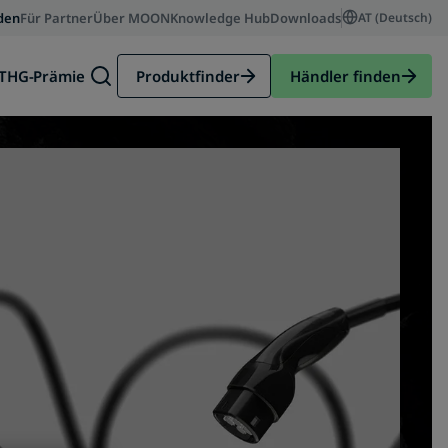
den
Für Partner
Über MOON
Knowledge Hub
Downloads
AT (Deutsch)
THG-Prämie
Produktfinder
Händler finden