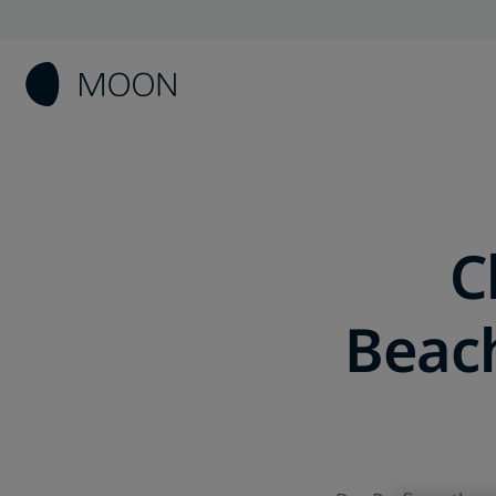
C
Beach