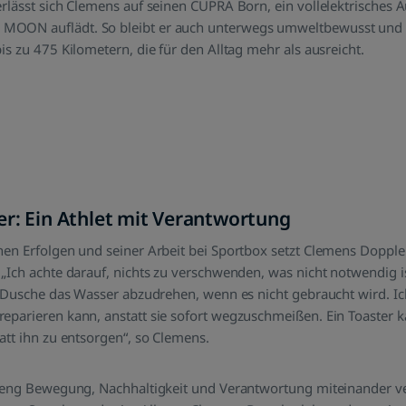
rlässt sich Clemens auf seinen CUPRA Born, ein vollelektrisches 
 MOON auflädt. So bleibt er auch unterwegs umweltbewusst und f
is zu 475 Kilometern, die für den Alltag mehr als ausreicht.
r: Ein Athlet mit Verantwortung
hen Erfolgen und seiner Arbeit bei Sportbox setzt Clemens Dopple
„Ich achte darauf, nichts zu verschwenden, was nicht notwendig i
er Dusche das Wasser abzudrehen, wenn es nicht gebraucht wird. I
eparieren kann, anstatt sie sofort wegzuschmeißen. Ein Toaster k
att ihn zu entsorgen“, so Clemens.
e eng Bewegung, Nachhaltigkeit und Verantwortung miteinander ve