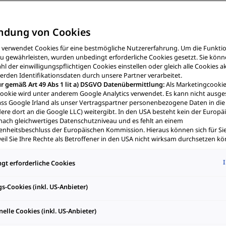
zeigt nicht nur Leidenschaft für Volleyball, sondern auch 
A Born und einem POWER2Go Kabel von MOON ist er um
flexibel unterwegs.
ndung von Cookies
e verwendet Cookies für eine bestmögliche Nutzererfahrung. Um die Funktio
u gewährleisten, wurden unbedingt erforderliche Cookies gesetzt. Sie kön
hl der einwilligungspflichtigen Cookies einstellen oder gleich alle Cookies a
rden Identifikationsdaten durch unsere Partner verarbeitet.
r gemäß Art 49 Abs 1 lit a) DSGVO Datenübermittlung:
Als Marketingcooki
ookie wird unter anderem Google Analytics verwendet. Es kann nicht ausge
ss Google Irland als unser Vertragspartner personenbezogene Daten in di
cht nur ein Name, der in der Welt des Beachvolleyballs bekannt i
ere dort an die Google LLC) weitergibt. In den USA besteht kein der Europ
 Leidenschaft und Nachhaltigkeit. Als Vizeweltmeister, zweifacher
nach gleichwertiges Datenschutzniveau und es fehlt an einem
heitsbeschluss der Europäischen Kommission. Hieraus können sich für Sie
e hat er Österreichs Beachvolleyball-Sport maßgeblich geprägt. D
eil Sie Ihre Rechte als Betroffener in den USA nicht wirksam durchsetzen kö
ein Engagement – mit der Initiative Sportbox, die Kindern helfen s
Datenschutzgrundsätze bestehen, und weil nicht ausgeschlossen werden k
ktueller Gesetze US-Sicherheitsbehörden einen Zugriff auf Daten erlangen
gt erforderliche Cookies
riffe in Ihre persönlichen Rechte und Freiheiten nicht auf das absolut Notw
 sind.
Sollten Sie das Setzen von Cookies für Marketingzwecke oder Leist
leten zum Bewegungsbotschafter
S-Dienstleister erlauben, dann stimmen Sie damit auch gemäß Art 49 Abs 1
s-Cookies (inkl. US-Anbieter)
ittlung der in den entsprechenden Cookies enthaltenen personenbezogen
t aus dem österreichischen Steyr und hat die Beachvolleyball-W
 den Cookies, die für Zwecke von Google Analytics gesetzt werden, finden S
elle Cookies (inkl. US-Anbieter)
nstellungen am Ende der Webseite.
lte er jahrelang zur internationalen Spitze, und sein größter Erfol
hnen frei, Ihre Einwilligung jederzeit zu geben, zu verweigern oder zurückzuz