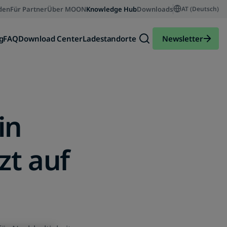
den
Für Partner
Über MOON
Knowledge Hub
Downloads
AT (Deutsch)
g
FAQ
Download Center
Ladestandorte
Newsletter
in
zt auf