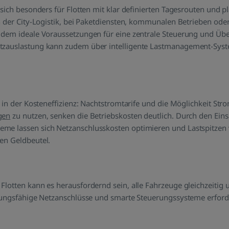
 sich besonders für Flotten mit klar definierten Tagesrouten und 
in der City-Logistik, bei Paketdiensten, kommunalen Betrieben od
zudem ideale Voraussetzungen für eine zentrale Steuerung und Ü
tzauslastung kann zudem über intelligente Lastmanagement-Syst
t in der Kosteneffizienz: Nachtstromtarife und die Möglichkeit St
gen
zu nutzen, senken die Betriebskosten deutlich. Durch den Einsa
me lassen sich Netzanschlusskosten optimieren und Lastspitzen 
en Geldbeutel.
Flotten kann es herausfordernd sein, alle Fahrzeuge gleichzeitig 
stungsfähige Netzanschlüsse und smarte Steuerungssysteme erforde