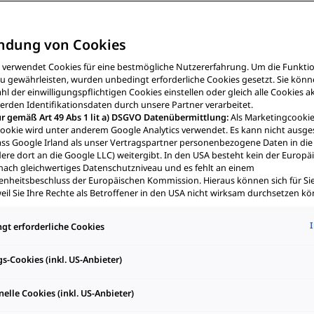
zierung des Schwerlastverkehrs nimmt Fahrt auf. Neben Fahrzeuge
ist vor allem die Ladeinfrastruktur der Schlüssel zum Erfolg. Dab
harging System (MCS) als technologische Basis in den Vordergrun
ndung von Cookies
e verwendet Cookies für eine bestmögliche Nutzererfahrung. Um die Funktio
u gewährleisten, wurden unbedingt erforderliche Cookies gesetzt. Sie kön
hl der einwilligungspflichtigen Cookies einstellen oder gleich alle Cookies a
rden Identifikationsdaten durch unsere Partner verarbeitet.
r gemäß Art 49 Abs 1 lit a) DSGVO Datenübermittlung:
Als Marketingcooki
ookie wird unter anderem Google Analytics verwendet. Es kann nicht ausge
ss Google Irland als unser Vertragspartner personenbezogene Daten in di
ere dort an die Google LLC) weitergibt. In den USA besteht kein der Europ
 das
Laden von E-Lkws & Bussen
in der Praxis aus? Es lassen sich 
nach gleichwertiges Datenschutzniveau und es fehlt an einem
em Megawatt-Charging (MCS) als Schlüsselfaktor im Fernverkehr:
heitsbeschluss der Europäischen Kommission. Hieraus können sich für Sie
eil Sie Ihre Rechte als Betroffener in den USA nicht wirksam durchsetzen kö
Datenschutzgrundsätze bestehen, und weil nicht ausgeschlossen werden k
ktueller Gesetze US-Sicherheitsbehörden einen Zugriff auf Daten erlangen
gt erforderliche Cookies
riffe in Ihre persönlichen Rechte und Freiheiten nicht auf das absolut Notw
 sind.
Sollten Sie das Setzen von Cookies für Marketingzwecke oder Leist
 unterwegs: MCS als
S-Dienstleister erlauben, dann stimmen Sie damit auch gemäß Art 49 Abs 1
s-Cookies (inkl. US-Anbieter)
ittlung der in den entsprechenden Cookies enthaltenen personenbezogen
anger
 den Cookies, die für Zwecke von Google Analytics gesetzt werden, finden S
elle Cookies (inkl. US-Anbieter)
nstellungen am Ende der Webseite.
hnen frei, Ihre Einwilligung jederzeit zu geben, zu verweigern oder zurückzuz