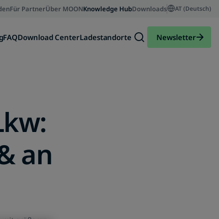
den
Für Partner
Über MOON
Knowledge Hub
Downloads
AT (Deutsch)
g
FAQ
Download Center
Ladestandorte
Newsletter
Lkw:
& an