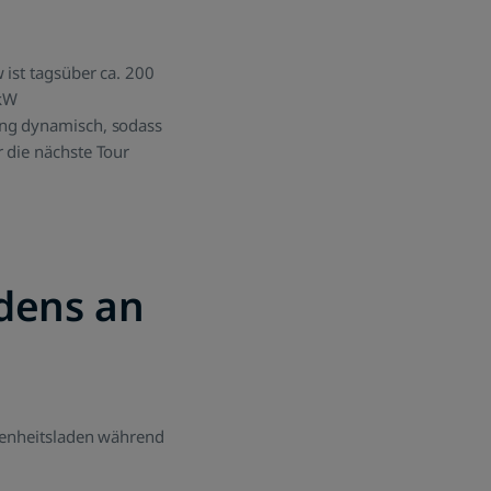
 ist tagsüber ca. 200
 kW
ung dynamisch, sodass
 die nächste Tour
adens an
egenheitsladen während