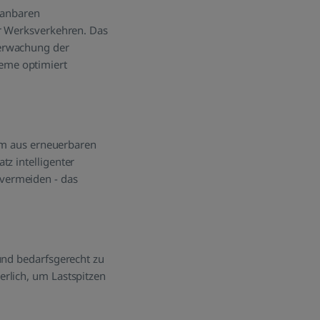
planbaren
er Werksverkehren. Das
berwachung der
eme optimiert
rom aus erneuerbaren
tz intelligenter
vermeiden - das
und bedarfsgerecht zu
rlich, um Lastspitzen