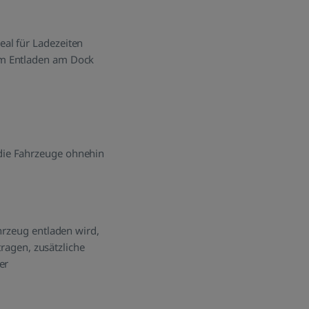
al für Ladezeiten
im Entladen am Dock
die Fahrzeuge ohnehin
hrzeug entladen wird,
tragen, zusätzliche
er