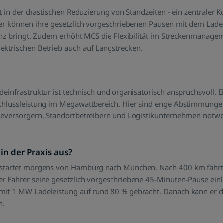
gt in der drastischen Reduzierung von Standzeiten - ein zentraler 
rer können ihre gesetzlich vorgeschriebenen Pausen mit dem Lad
ienz bringt. Zudem erhöht MCS die Flexibilität im Streckenmanag
ktrischen Betrieb auch auf Langstrecken.
deinfrastruktur ist technisch und organisatorisch anspruchsvoll.
schlussleistung im Megawattbereich. Hier sind enge Abstimmunge
ieversorgern, Standortbetreibern und Logistikunternehmen notw
 in der Praxis aus?
 startet morgens von Hamburg nach München. Nach 400 km fährt
r Fahrer seine gesetzlich vorgeschriebene 45-Minuten-Pause einle
it 1 MW Ladeleistung auf rund 80 % gebracht. Danach kann er die
n.