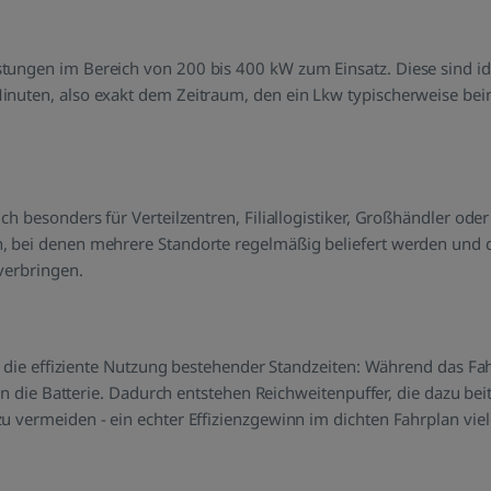
ungen im Bereich von 200 bis 400 kW zum Einsatz. Diese sind ide
inuten, also exakt dem Zeitraum, den ein Lkw typischerweise be
ch besonders für Verteilzentren, Filiallogistiker, Großhändler oder
, bei denen mehrere Standorte regelmäßig beliefert werden und 
verbringen.
st die effiziente Nutzung bestehender Standzeiten: Während das Fa
e in die Batterie. Dadurch entstehen Reichweitenpuffer, die dazu bei
u vermeiden - ein echter Effizienzgewinn im dichten Fahrplan viel