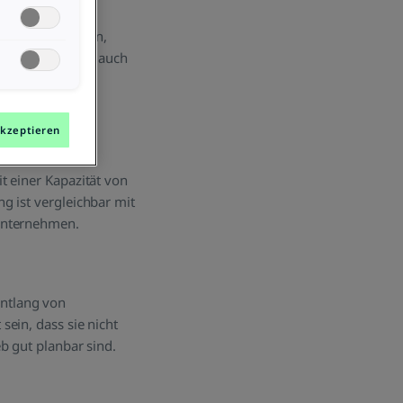
o. OG. Nähere
stellungen.
e geladen werden,
ten Link auf
 braucht es aber auch
stimmt
tem an:
e eines
akzeptieren
s ist rund das
it einer Kapazität von
g ist vergleichbar mit
tunternehmen.
ntlang von
ein, dass sie nicht
b gut planbar sind.