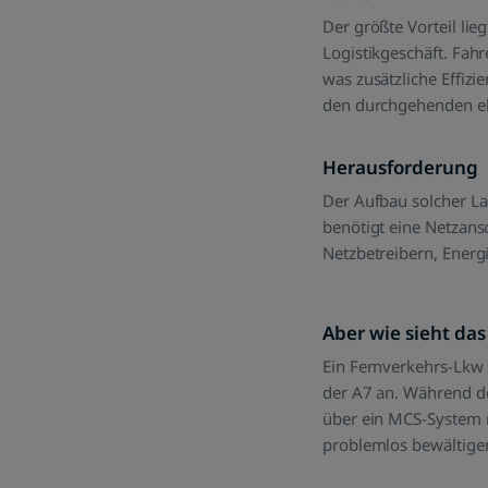
Der größte Vorteil lie
Logistikgeschäft. Fah
was zusätzliche Effiz
den durchgehenden ele
Herausforderung
Der Aufbau solcher La
benötigt eine Netzan
Netzbetreibern, Energ
Aber wie sieht das
Ein Fernverkehrs-Lkw
der A7 an. Während de
über ein MCS-System m
problemlos bewältige