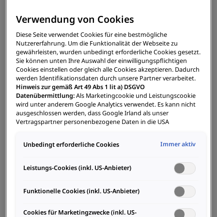
PDF
108.9 kB
Verwendung von Cookies
POWER2Go
Diese Seite verwendet Cookies für eine bestmögliche
Nutzererfahrung. Um die Funktionalität der Webseite zu
gewährleisten, wurden unbedingt erforderliche Cookies gesetzt.
Sie können unten Ihre Auswahl der einwilligungspflichtigen
Cookies einstellen oder gleich alle Cookies akzeptieren. Dadurch
werden Identifikationsdaten durch unsere Partner verarbeitet.
Hinweis zur gemäß Art 49 Abs 1 lit a) DSGVO
Datenblatt
Datenübermittlung:
Als Marketingcookie und Leistungscookie
MOON Charger cPH2
wird unter anderem Google Analytics verwendet. Es kann nicht
ausgeschlossen werden, dass Google Irland als unser
PDF
71.6 kB
Vertragspartner personenbezogene Daten in die USA
(insbesondere dort an die Google LLC) weitergibt. In den USA
MOON Charger cPH2
besteht kein der Europäischen Union der Sache nach
Immer aktiv
Unbedingt erforderliche Cookies
gleichwertiges Datenschutzniveau und es fehlt an einem
Angemessenheitsbeschluss der Europäischen Kommission.
Hieraus können sich für Sie Risiken ergeben, weil Sie Ihre Rechte
Leistungs-Cookies (inkl. US-Anbieter)
als Betroffener in den USA nicht wirksam durchsetzen können,
in den USA keine Datenschutzgrundsätze bestehen, und weil
Funktionelle Cookies (inkl. US-Anbieter)
nicht ausgeschlossen werden kann, dass aufgrund aktueller
Gesetze US-Sicherheitsbehörden einen Zugriff auf Daten
Datenblatt
erlangen können, wobei Eingriffe in Ihre persönlichen Rechte
Cookies für Marketingzwecke (inkl. US-
MOON Charger cPP2